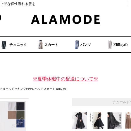
人上品な個性溢れる服を
チュニック
スカート
パンツ
羽織もの
※夏季休暇中の配送について※
 チュールドッキングのサロペットスカート aljp270
チュールド