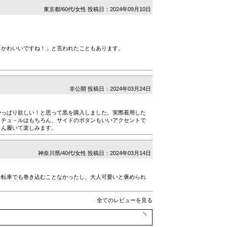
東京都/60代/女性
投稿日：2024年09月10日
「かわいいですね！」と言われたこともあります。
非公開
投稿日：2024年03月24日
やっぱり欲しい！と思って黒を購入しました。実際着用した
。チュ－ルはもちろん、サイドのボタンもいいアクセントで
さん履いて楽しみます。
神奈川県/40代/女性
投稿日：2024年03月14日
自転車でも巻き込むことなかったし、大人可愛いと褒められ
全てのレビューを見る