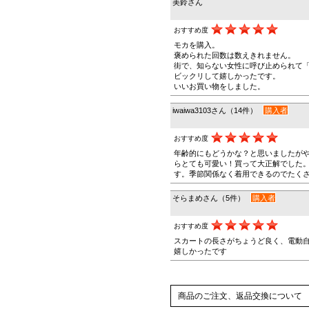
美鈴さん
おすすめ度
モカを購入。
褒められた回数は数えきれません。
街で、知らない女性に呼び止められて
ビックリして嬉しかったです。
いいお買い物をしました。
iwaiwa3103さん（14件）
購入者
おすすめ度
年齢的にもどうかな？と思いましたが
らとても可愛い！買って大正解でした
す。季節関係なく着用できるのでたく
そらまめさん（5件）
購入者
おすすめ度
スカートの長さがちょうど良く、電動
嬉しかったです
商品のご注文、返品交換について