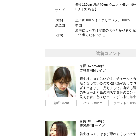
着丈119cm 肩紐49cm ウエスト46cm 裾
Lサイズ 相当】
サイズ
素材
上：綿100% 下：ポリエステル100%
原産国
中国
環境によっては実際のお色と多少異なる
ご了承くださいませ。
備考
試着コメント
身長157cm/30代
普段着用Mサイズ
着丈は足首くらいです。チュールス
短くなっているので透け感があって
ずすっきりして見えました。肩紐も
のチュールと黒の胸あて部分のコン
見えます。色々なコーデが出来て年中
肩幅:37cm
バスト:80cm
ウエスト:61cm
身長161cm/40代
普段着用Lサイズ
着丈はふくらはぎが隠れるくらいで