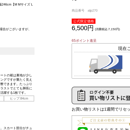
幅246cm【M Mサイズ L
商品番号 aljp270
公式限定価格
6,500円
場合がございますが、
(消費税込:7,150円)
65ポイント進呈
カートの裾は裏地が少し
ロングですが重たく見え
調整できます。たっぷり
トラストでとても脚長に
活躍する1枚です。
ヒップ:84cm
お買い物リストは1週間でリセッ
す。スカート部分がチュ