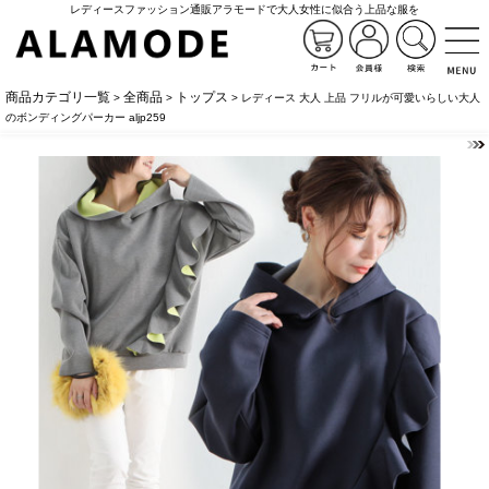
レディースファッション通販アラモードで大人女性に似合う上品な服を
商品カテゴリ一覧
全商品
トップス
>
>
> レディース 大人 上品 フリルが可愛いらしい大人
のボンディングパーカー aljp259