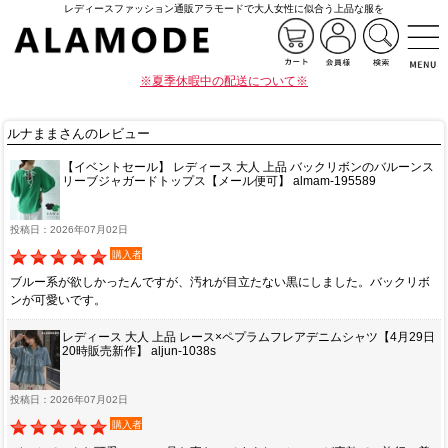
レディースファッション通販アラモードで大人女性に似合う上品な服を
※夏季休暇中の配送について※
ルナままさんのレビュー
【イベントセール】 レディース 大人 上品 バックリボンのバルーンス
リーブジャガードトップス【メール便可】 almam-195589
投稿日：2026年07月02日
購入者
ブルー系が欲しかったんですが、汚れが目立たない黒にしました。バックリボ
ンが可愛いです。
レディース 大人 上品 レース×ペプラムフレアデニムシャツ【4月29日
20時販売新作】 aljun-1038s
投稿日：2026年07月02日
購入者