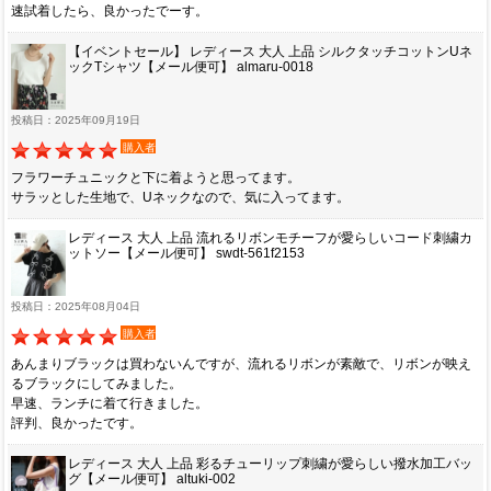
速試着したら、良かったでーす。
【イベントセール】 レディース 大人 上品 シルクタッチコットンUネ
ックTシャツ【メール便可】 almaru-0018
投稿日：2025年09月19日
購入者
フラワーチュニックと下に着ようと思ってます。
サラッとした生地で、Uネックなので、気に入ってます。
レディース 大人 上品 流れるリボンモチーフが愛らしいコード刺繍カ
ットソー【メール便可】 swdt-561f2153
投稿日：2025年08月04日
購入者
あんまりブラックは買わないんですが、流れるリボンが素敵で、リボンが映え
るブラックにしてみました。
早速、ランチに着て行きました。
評判、良かったです。
レディース 大人 上品 彩るチューリップ刺繍が愛らしい撥水加工バッ
グ【メール便可】 altuki-002