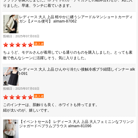
りました。早速、ランチに着ていきます。
レディース 大人 上品 軽やかに纏うシアードルマンショートカーディ
ガン【メール便可】 almam-87062
投稿日：2025年07月03日
購入者
ちょうど、モデルさんが着用している通りのものを購入しました。とっても素
敵で色んなシーンに活躍しそう。気に入りました。
レディース 大人 上品 ひんやり冷たい接触冷感ブラ紐隠しインナー alk
t-091
投稿日：2025年07月03日
購入者
このインナーは、肌触りも良く、ホワイトも持ってます。
紐が太いのが、嬉しいです。
【イベントセール】 レディース 大人 上品 大人フェミニンなフリンジ
ジャガードペプラムブラウス almam-81096