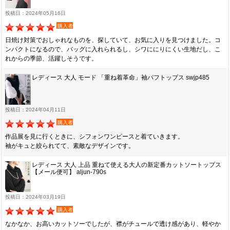
投稿日：2024年05月16日
購入者
日焼け対策でおしゃれなものを、探していて、お気に入りを見つけました。コ
ンパクトになるので、バッグに入れられるし、シワににりにくい生地だし、こ
れからの季節、活躍しそうです。
レディース 大人 モード 「重ね着革命」袖パフトップス swjp485
投稿日：2024年04月11日
購入者
作品展を見に行くときに、シフォンワンピースと着ていきます。
袖がキュと絞られてて、素敵なデザインです。
レディース 大人 上品 重ねて使える大人の新定番カットソートップス
【メール便可】 aljun-790s
投稿日：2024年03月19日
購入者
なかなか、お高いカットソーでしたが、襟がチュールで透け感があり、軽やか