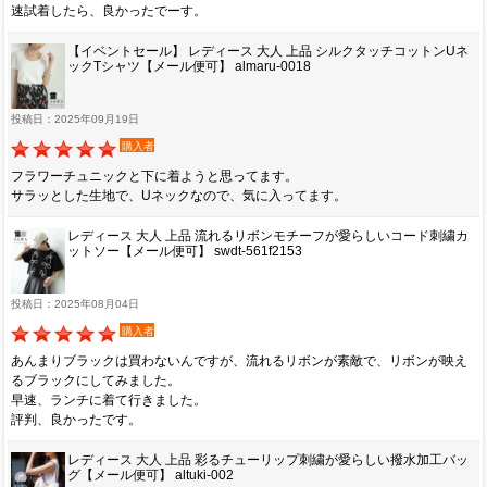
速試着したら、良かったでーす。
【イベントセール】 レディース 大人 上品 シルクタッチコットンUネ
ックTシャツ【メール便可】 almaru-0018
投稿日：2025年09月19日
購入者
フラワーチュニックと下に着ようと思ってます。
サラッとした生地で、Uネックなので、気に入ってます。
レディース 大人 上品 流れるリボンモチーフが愛らしいコード刺繍カ
ットソー【メール便可】 swdt-561f2153
投稿日：2025年08月04日
購入者
あんまりブラックは買わないんですが、流れるリボンが素敵で、リボンが映え
るブラックにしてみました。
早速、ランチに着て行きました。
評判、良かったです。
レディース 大人 上品 彩るチューリップ刺繍が愛らしい撥水加工バッ
グ【メール便可】 altuki-002