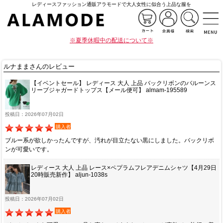
レディースファッション通販アラモードで大人女性に似合う上品な服を
※夏季休暇中の配送について※
ルナままさんのレビュー
【イベントセール】 レディース 大人 上品 バックリボンのバルーンス
リーブジャガードトップス【メール便可】 almam-195589
投稿日：2026年07月02日
購入者
ブルー系が欲しかったんですが、汚れが目立たない黒にしました。バックリボ
ンが可愛いです。
レディース 大人 上品 レース×ペプラムフレアデニムシャツ【4月29日
20時販売新作】 aljun-1038s
投稿日：2026年07月02日
購入者