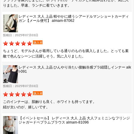
りました。早速、ランチに着ていきます。
レディース 大人 上品 軽やかに纏うシアードルマンショートカーディ
ガン【メール便可】 almam-87062
投稿日：2025年07月03日
購入者
ちょうど、モデルさんが着用している通りのものを購入しました。とっても素
敵で色んなシーンに活躍しそう。気に入りました。
レディース 大人 上品 ひんやり冷たい接触冷感ブラ紐隠しインナー alk
t-091
投稿日：2025年07月03日
購入者
このインナーは、肌触りも良く、ホワイトも持ってます。
紐が太いのが、嬉しいです。
【イベントセール】 レディース 大人 上品 大人フェミニンなフリンジ
ジャガードペプラムブラウス almam-81096